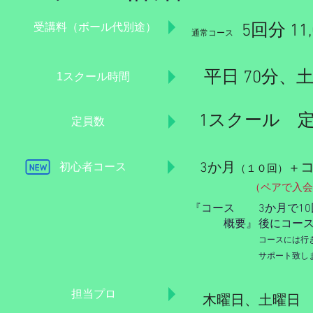
受講料（ボール代別途）
5回分 11
通常コース
平日 70分、土
​1スクール時間
1スクール 定
定員数
3か月
初心者コース
＋
（１０回）
​（ペアで入
​『コース
3か月で1
​ 概要』
後にコー
コースには行
サポート致し
​担当プロ
木曜日、土曜日